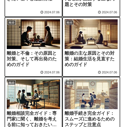
題とその対策
2024.07.06
2024.07.06
離婚
離婚
離婚と不倫：その原因と
離婚の主な原因とその対
対策、そして再出発のた
策：結婚生活を見直すた
めのガイド
めのガイド
2024.07.06
2024.07.06
離婚
離婚
離婚相談完全ガイド：専
離婚手続き完全ガイド：
門家に聞く、離婚を考え
スムーズに進めるための
る前に知っておきたいこ
ステップと注意点