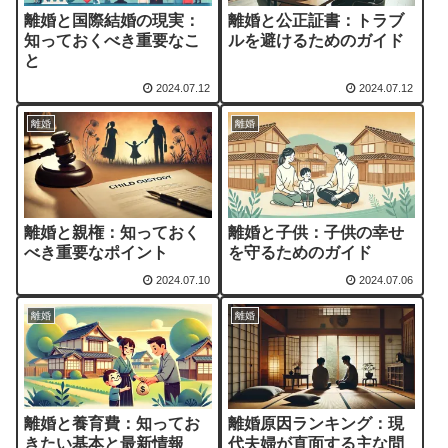
離婚と国際結婚の現実：
離婚と公正証書：トラブ
知っておくべき重要なこ
ルを避けるためのガイド
と
2024.07.12
2024.07.12
離婚
離婚
離婚と親権：知っておく
離婚と子供：子供の幸せ
べき重要なポイント
を守るためのガイド
2024.07.10
2024.07.06
離婚
離婚
離婚と養育費：知ってお
離婚原因ランキング：現
きたい基本と最新情報
代夫婦が直面する主な問