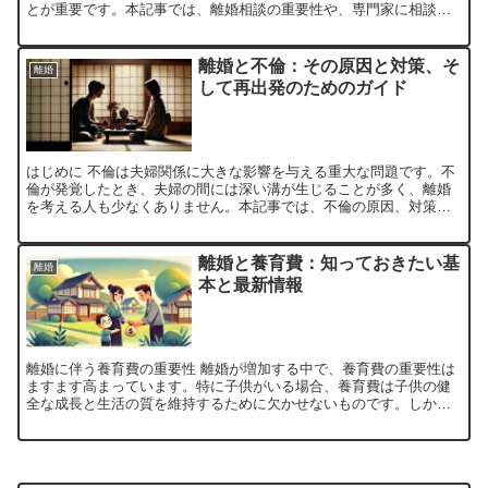
とが重要です。本記事では、離婚相談の重要性や、専門家に相談す
る際のポイントについて詳しく解説します。 離婚相談の重要性...
離婚と不倫：その原因と対策、そ
離婚
して再出発のためのガイド
はじめに 不倫は夫婦関係に大きな影響を与える重大な問題です。不
倫が発覚したとき、夫婦の間には深い溝が生じることが多く、離婚
を考える人も少なくありません。本記事では、不倫の原因、対策、
そして離婚後の再出発について詳しく解説します。 不倫の原因...
離婚と養育費：知っておきたい基
離婚
本と最新情報
離婚に伴う養育費の重要性 離婚が増加する中で、養育費の重要性は
ますます高まっています。特に子供がいる場合、養育費は子供の健
全な成長と生活の質を維持するために欠かせないものです。しか
し、多くの人がその計算方法や法的な側面について十分に理解し
て...