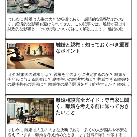
はじめに 離婚は人生の大きな転機であり、感情的な影響だけでな
く、経済的な影響も避けられません。この記事では、離婚が及ぼす
財政的な影響と、その対策について詳しく解説します。 離婚の財政
的影響 財産分与 離婚における財産分与は、夫婦が共同で築い...
離婚と親権：知っておくべき重要
離婚
なポイント
目次 離婚後の親権とは？ 親権をどのように決定するのか？ 離婚が
子どもに与える影響は？ 親権争いの解決方法は？ 共感できる離婚後
の親権共有の実例は？ 離婚後の親子関係をどう維持するか？ 離婚後
の親権とは？ 離婚後の親権とは何ですか？ 離婚後...
離婚相談完全ガイド：専門家に聞
離婚
く、離婚を考える前に知っておき
たいこと
はじめに 離婚は人生の大きな決断であり、多くの人が悩みや不安を
抱えています。離婚を考え始めたとき、まずは専門家に相談するこ