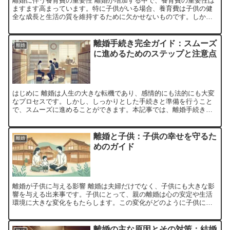
離婚に伴う養育費の重要性 離婚が増加する中で、養育費の重要性は
ますます高まっています。特に子供がいる場合、養育費は子供の健
全な成長と生活の質を維持するために欠かせないものです。しか
し、多くの人がその計算方法や法的な側面について十分に理解し
て...
離婚手続き完全ガイド：スムーズ
離婚
に進めるためのステップと注意点
はじめに 離婚は人生の大きな転機であり、感情的にも法的にも大変
なプロセスです。しかし、しっかりとした手続きと準備を行うこと
で、スムーズに進めることができます。本記事では、離婚手続きの
流れや必要な書類、注意すべきポイントについて詳しく解説しま...
離婚と子供：子供の幸せを守るた
離婚
めのガイド
離婚が子供に与える影響 離婚は夫婦だけでなく、子供にも大きな影
響を与える出来事です。子供にとって、親の離婚は心の安定や生活
環境に大きな変化をもたらします。この変化がどのように子供に影
響を与えるのかを理解し、適切なサポートを提供することが重要...
離婚の主な原因とその対策：結婚