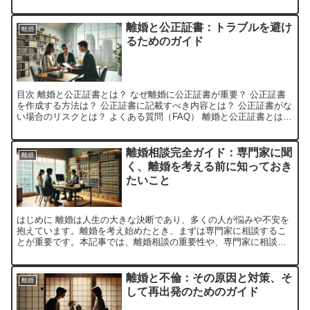
的影響 財産分与 離婚における財産分与は、夫婦が共同で築い...
離婚と公正証書：トラブルを避け
離婚
るためのガイド
目次 離婚と公正証書とは？ なぜ離婚に公正証書が重要？ 公正証書
を作成する方法は？ 公正証書に記載すべき内容とは？ 公正証書がな
い場合のリスクとは？ よくある質問（FAQ） 離婚と公正証書とは？
離婚と公正証書について詳しく知っていますか？...
離婚相談完全ガイド：専門家に聞
離婚
く、離婚を考える前に知っておき
たいこと
はじめに 離婚は人生の大きな決断であり、多くの人が悩みや不安を
抱えています。離婚を考え始めたとき、まずは専門家に相談するこ
とが重要です。本記事では、離婚相談の重要性や、専門家に相談す
る際のポイントについて詳しく解説します。 離婚相談の重要性...
離婚と不倫：その原因と対策、そ
離婚
して再出発のためのガイド