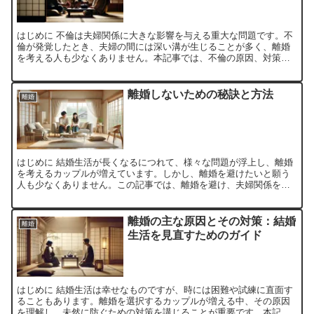
はじめに 不倫は夫婦関係に大きな影響を与える重大な問題です。不
倫が発覚したとき、夫婦の間には深い溝が生じることが多く、離婚
を考える人も少なくありません。本記事では、不倫の原因、対策、
そして離婚後の再出発について詳しく解説します。 不倫の原因...
離婚しないための秘訣と方法
離婚
はじめに 結婚生活が長くなるにつれて、様々な問題が浮上し、離婚
を考えるカップルが増えています。しかし、離婚を避けたいと願う
人も少なくありません。この記事では、離婚を避け、夫婦関係を修
復するための具体的な方法について解説します。 離婚したくな...
離婚の主な原因とその対策：結婚
離婚
生活を見直すためのガイド
はじめに 結婚生活は幸せなものですが、時には困難や試練に直面す
ることもあります。離婚を選択するカップルが増える中、その原因
を理解し、未然に防ぐための対策を講じることが重要です。本記事